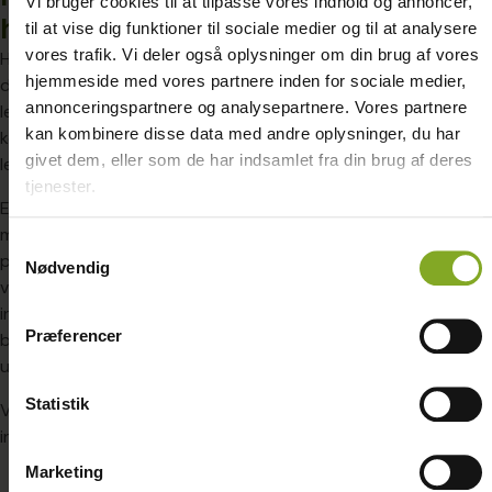
Vi bruger cookies til at tilpasse vores indhold og annoncer,
Danmark af dygtige
høj legeværdi
til at vise dig funktioner til sociale medier og til at analysere
medarbejdere og nøje
vores trafik. Vi deler også oplysninger om din brug af vores
Hos Den Lille Legepladsfabrik
udvalgte underleverandører.
hjemmeside med vores partnere inden for sociale medier,
designer vi rutsjebaner og
annonceringspartnere og analysepartnere. Vores partnere
legeopstillinger, som
Vi arbejder med fokus på:
kan kombinere disse data med andre oplysninger, du har
kombinerer fart, bevægelse og
kvalitet
givet dem, eller som de har indsamlet fra din brug af deres
leg.
sikkerhed
tjenester.
En rutsjebane er ofte et af de
håndværk
mest populære legeredskaber
holdbarhed
Samtykkevalg
på legepladsen. Derfor udvikler
ordentlige
Nødvendig
vi løsninger, hvor rutsjebanen
arbejdsforhold
indgår som en naturlig del af
Markedets
Præferencer
børns leg og motoriske
stærkeste garanti
udvikling.
på rutsjebaner og
Statistik
Vores rutsjebaner kan
legepladser
integreres i:
Den Lille Legepladsfabrik
Marketing
legetårne
tilbyder op til 15 års garanti på