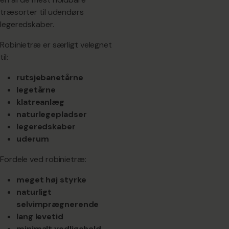
træsorter til udendørs
legeredskaber.
Robinietræ er særligt velegnet
til:
rutsjebanetårne
legetårne
klatreanlæg
naturlegepladser
legeredskaber
uderum
Fordele ved robinietræ:
meget høj styrke
naturligt
selvimprægnerende
lang levetid
minimalt vedligehold