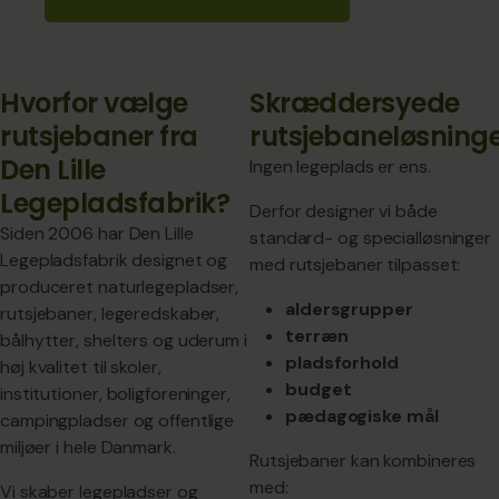
Hvorfor vælge
Skræddersyede
rutsjebaner fra
rutsjebaneløsning
Den Lille
Ingen legeplads er ens.
Legepladsfabrik?
Derfor designer vi både
Siden 2006 har Den Lille
standard- og specialløsninger
Legepladsfabrik designet og
med rutsjebaner tilpasset:
produceret naturlegepladser,
aldersgrupper
rutsjebaner, legeredskaber,
terræn
bålhytter, shelters og uderum i
pladsforhold
høj kvalitet til skoler,
budget
institutioner, boligforeninger,
pædagogiske mål
campingpladser og offentlige
miljøer i hele Danmark.
Rutsjebaner kan kombineres
med:
Vi skaber legepladser og