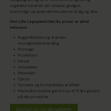
organiske karakter det smukke, gedigne,
eventyrlige og spændende uderum til dig og dine.
Den Lille Legepladsfabriks priser er altid
inklusive:
Byggetilladelse og al anden
myndighedsbehandling
Montage
Produktion
Kørsel
Arbejdsløn
Materialer
Opryd
Fjernelse og bortskaffelse af affald.
Markedets bedste garanti op til 15 års garanti
på alle produkter.
KONTAKT OS OG HØR NÆRMERE