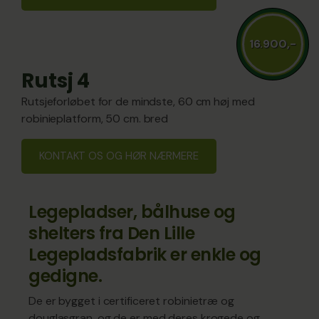
16.900,-
Rutsj 4
Rutsjeforløbet for de mindste, 60 cm høj med
robinieplatform, 50 cm. bred
KONTAKT OS OG HØR NÆRMERE
Legepladser, bålhuse og
shelters fra Den Lille
Legepladsfabrik er enkle og
gedigne.
De er bygget i certificeret robinietræ og
douglasgran, og de er med deres krogede og