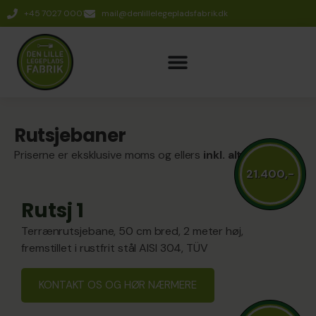
+45 7027 0001
mail@denlillelegepladsfabrik.dk
Rutsjebaner
Priserne er eksklusive moms og ellers
inkl. alt
21.400,-
Rutsj 1
Terrænrutsjebane, 50 cm bred, 2 meter høj,
fremstillet i rustfrit stål AISI 304, TÜV
KONTAKT OS OG HØR NÆRMERE