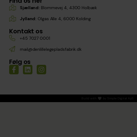
Find os her
Sjælland:
Blommevej 4, 4300 Holbæk
Jylland:
Olgas Alle 4, 6000 Kolding
Kontakt os
+45 7027 0001
mail@denlillelegepladsfabrik.dk
Følg os
Build with
by
Simple Digital ApS