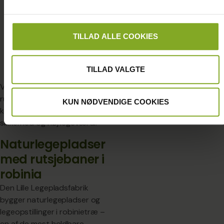
klatreanlæg
naturlegepladser,
balanceforløb
rutsjebaneanlæg og
naturlegepladser
legeredskaber.
TILLAD ALLE COOKIES
terrænlegepladser
specialdesignede
KONTAKT OS OG HØR
legeopstillinger
NÆRMERE
TILLAD VALGTE
Vi tror på, at de bedste
rutsjebaner er dem, der
KUN NØDVENDIGE COOKIES
kombinerer spænding,
sikkerhed og høj legeværdi.
Naturlegepladser
med rutsjebaner i
robinia
Den Lille Legepladsfabrik
bygger naturlegepladser og
legeopstillinger i robinietræ –
en af de mest holdbare