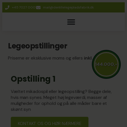
+45 7027 0001
mail@denlillelegepladsfabrik.dk
Legepladser og redskaber
Legeopstillinger
Priserne er eksklusive moms og ellers
inkl. alt
144.000,-
Opstilling 1
Væltet mikadospil eller legeopstilling? Begge dele,
hvis man synes. Meget høj legeværdi, masser af
muligheder for ophold og på alle måder bare et
skønt syn
KONTAKT OS OG HØR NÆRMERE