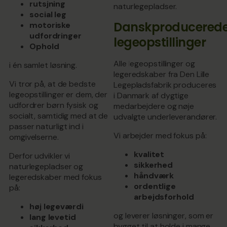
rutsjning
naturlegepladser.
social leg
Danskproducered
motoriske
udfordringer
legeopstillinger
Ophold
Alle legeopstillinger og
i én samlet løsning.
legeredskaber fra Den Lille
Vi tror på, at de bedste
Legepladsfabrik produceres
legeopstillinger er dem, der
i Danmark af dygtige
udfordrer børn fysisk og
medarbejdere og nøje
socialt, samtidig med at de
udvalgte underleverandører.
passer naturligt ind i
Vi arbejder med fokus på:
omgivelserne.
kvalitet
Derfor udvikler vi
sikkerhed
naturlegepladser og
håndværk
legeredskaber med fokus
ordentlige
på:
arbejdsforhold
høj legeværdi
og leverer løsninger, som er
lang levetid
bygget til at holde i mange