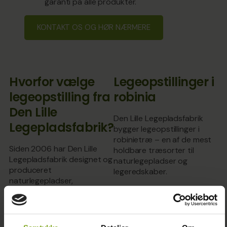
garanti på alle produkter.
KONTAKT OS OG HØR NÆRMERE
Hvorfor vælge
Legeopstillinger i
legeopstilling fra
robinia
Den Lille
Den Lille Legepladsfabrik
Legepladsfabrik?
bygger legeopstillinger i
robinietræ – en af de mest
Siden 2006 har Den Lille
holdbare træsorter til
Legepladsfabrik designet og
naturlegepladser og
produceret
legeredskaber.
naturlegepladser,
Robinia er særligt velegnet
legeopstillinger,
til:
legeredskaber og uderum i
høj kvalitet til skoler,
klatreanlæg
institutioner,