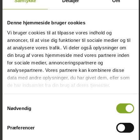
Samtykke
Detaljer
Om
legetårne
boligforeninger,
balancebaner
campingpladser og
gyngestativer
offentlige miljøer i hele
motorikbaner
Denne hjemmeside bruger cookies
Danmark.
komplette
Vi bruger cookies til at tilpasse vores indhold og
legeopstillinger
Vi skaber legeopstillinger og
annoncer, til at vise dig funktioner til sociale medier og til
naturlegepladser, hvor:
Fordele ved robinietræ:
at analysere vores trafik. Vi deler også oplysninger om
høj legeværdi
din brug af vores hjemmeside med vores partnere inden
meget høj styrke
æstetik
for sociale medier, annonceringspartnere og
naturligt
sikkerhed
analysepartnere. Vores partnere kan kombinere disse
selvimprægnerende
holdbarhed
lang levetid
data med andre oplysninger, du har givet dem, eller som
motorisk udvikling
minimalt vedligehold
de har indsamlet fra din brug af deres tjenester.
ophold og
organisk og naturligt
fællesskab
udtryk
Samtykkevalg
går op i en højere enhed.
Nødvendig
Det karakteristiske
formsprog giver vores
Vores legeopstillinger er
legeopstillinger et
udviklet til at være
Præferencer
eventyrligt udtryk, som
spændende, udfordrende
passer perfekt ind i både
og anvendelige året rundt –