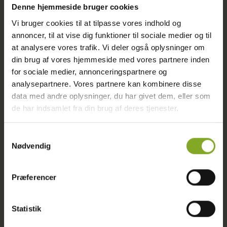
Denne hjemmeside bruger cookies
Få en uforpligtende snak med mig om dine
Vi bruger cookies til at tilpasse vores indhold og
idéer - udfyld formularen og jeg vender
annoncer, til at vise dig funktioner til sociale medier og til
tilbage inden for 48 timer!
at analysere vores trafik. Vi deler også oplysninger om
Fulde navn
din brug af vores hjemmeside med vores partnere inden
for sociale medier, annonceringspartnere og
analysepartnere. Vores partnere kan kombinere disse
data med andre oplysninger, du har givet dem, eller som
Telefonnummer
de har indsamlet fra din brug af deres tjenester.
Samtykkevalg
Nødvendig
E-mail adresse
Præferencer
Statistik
Projektbeskrivelse