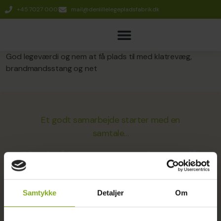
+45 7027 0001
mail@denlillelegepladsfabrik.dk
God legeværdi og nem at få plads til med klatrevæg,
brandmandsstang og net
Et godt samarbejde starter med en
samtale…
Skal vi tage en snak om dit
næste projekt?
Samtykke
Detaljer
Om