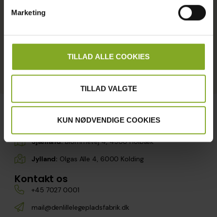
Marketing
TILLAD ALLE COOKIES
Send besked til Peter
TILLAD VALGTE
KUN NØDVENDIGE COOKIES
Find os her
Sjælland:
Blommevej 4, 4300 Holbæk
Jylland:
Olgas Alle 4, 6000 Kolding
Kontakt os
+45 7027 0001
mail@denlillelegepladsfabrik.dk