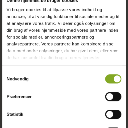
Denne hjemmeside bruger cookies
idéer - udfyld formularen og jeg vender
Vi bruger cookies til at tilpasse vores indhold og
tilbage inden for 48 timer!
annoncer, til at vise dig funktioner til sociale medier og til
Fulde navn
at analysere vores trafik. Vi deler også oplysninger om
din brug af vores hjemmeside med vores partnere inden
for sociale medier, annonceringspartnere og
analysepartnere. Vores partnere kan kombinere disse
data med andre oplysninger, du har givet dem, eller som
Telefonnummer
de har indsamlet fra din brug af deres tjenester.
Samtykkevalg
Nødvendig
E-mail adresse
Præferencer
Projektbeskrivelse
Statistik