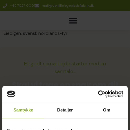
+45 7027 0001
mail@denlillelegepladsfabrik.dk
Gedigen, svensk nordlands-fyr
Et godt samarbejde starter med en
samtale…
Skal vi tage en snak om dit
næste projekt?
Samtykke
Detaljer
Om
Få en uforpligtende snak med mig om dine