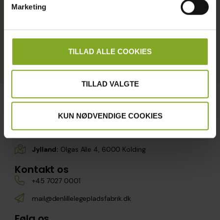
Marketing
Send besked til Peter
TILLAD ALLE COOKIES
TILLAD VALGTE
KUN NØDVENDIGE COOKIES
Find os her
Sjælland:
Blommevej 4, 4300 Holbæk
Jylland:
Olgas Alle 4, 6000 Kolding
Kontakt os
+45 7027 0001
mail@denlillelegepladsfabrik.dk
Følg os