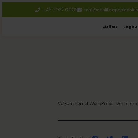
+45 7027 0001
mail@denlillelegepladsfab
Galleri
Legep
Velkommen til WordPress. Dette er di