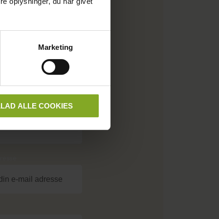
e oplysninger, du har givet
snak med
Marketing
dfyld
der tilbage
LLAD ALLE COOKIES
resse