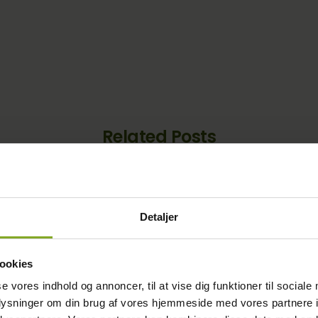
Related Posts
Test #5
adipiscing elit. Sed lacinia
Lorem ipsum dolor sit amet, co
orttitor tortor. Cras et
ante ut imperdiet maximus. Ma
Detaljer
READ MORE
ookies
se vores indhold og annoncer, til at vise dig funktioner til sociale
oplysninger om din brug af vores hjemmeside med vores partnere i