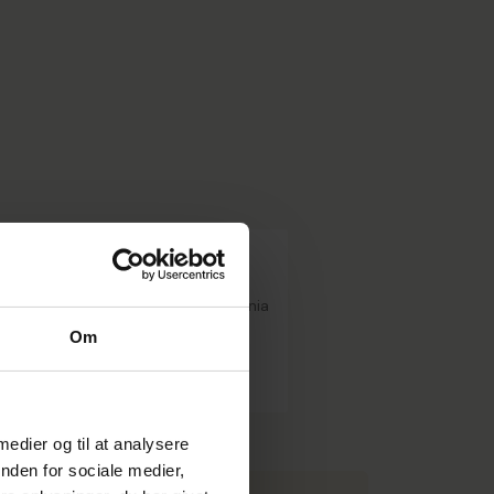
nsectetur adipiscing elit. Sed lacinia
uris non porttitor tortor. Cras et
Om
 medier og til at analysere
nden for sociale medier,