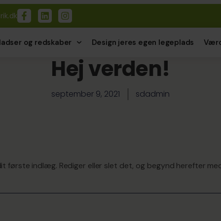
rik.dk
ladser og redskaber
Design jeres egen legeplads
Værd
Hej verden!
september 9, 2021
sdadmin
t første indlæg. Rediger eller slet det, og begynd herefter med