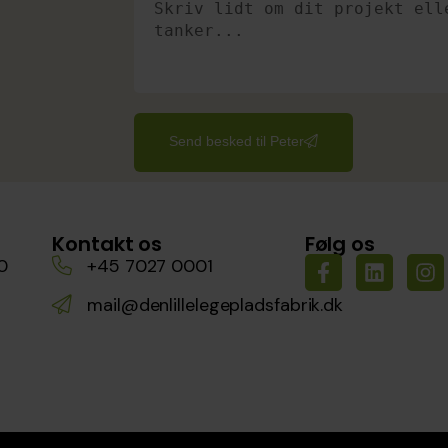
Send besked til Peter
Kontakt os
Følg os
0
+45 7027 0001
mail@denlillelegepladsfabrik.dk