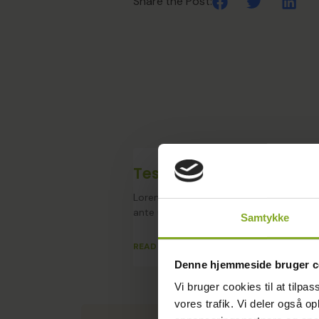
Share the Post:
Test #6
Lorem ipsum dolor sit amet, consectetur 
ante ut imperdiet maximus. Mauris non p
Samtykke
READ MORE
Denne hjemmeside bruger c
Vi bruger cookies til at tilpas
vores trafik. Vi deler også 